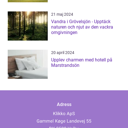
21 maj 2024
Vandra i Grövelsjön - Upptäck
naturen och njut av den vackra
omgivningen
20 april 2024
Upplev charmen med hotell på
Marstrandsön
Adress