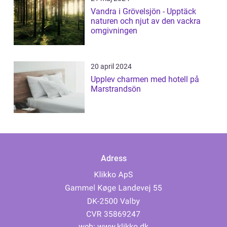
Vandra i Grövelsjön - Upptäck
naturen och njut av den vackra
omgivningen
20 april 2024
Upplev charmen med hotell på
Marstrandsön
Adress
web:
www.klikko.dk