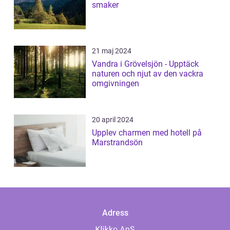
smaker
21 maj 2024
Vandra i Grövelsjön - Upptäck
naturen och njut av den vackra
omgivningen
20 april 2024
Upplev charmen med hotell på
Marstrandsön
Adress