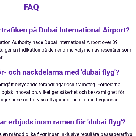
FAQ
trafiken på Dubai International Airport?
viation Authority hade Dubai International Airport över 89
tta ger en indikation på den enorma volymen av resenärer som
r.
ör- och nackdelarna med 'dubai flyg'?
genomgått betydande förändringar och framsteg. Fördelarna
ogisk innovation, vilket ger säkerhet och bekvämlighet för
högre priserna för vissa flygningar och ibland begränsad
gar erbjuds inom ramen för 'dubai flyg'?
s en mängd olika flygningar, inklusive reguljära passagerarflyg,