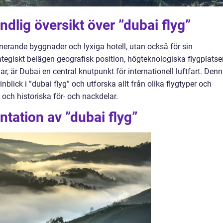
dlig översikt över ”dubai flyg”
nerande byggnader och lyxiga hotell, utan också för sin
tegiskt belägen geografisk position, högteknologiska flygplatse
r, är Dubai en central knutpunkt för internationell luftfart. Den
blick i ”dubai flyg” och utforska allt från olika flygtyper och
r och historiska för- och nackdelar.
tation av ”dubai flyg”