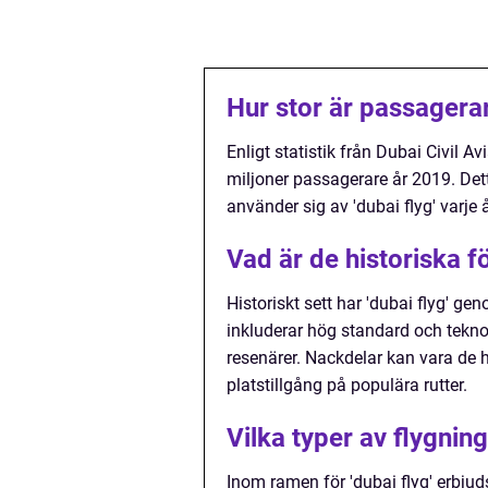
Hur stor är passagerar
Enligt statistik från Dubai Civil A
miljoner passagerare år 2019. De
använder sig av 'dubai flyg' varje å
Vad är de historiska f
Historiskt sett har 'dubai flyg' 
inkluderar hög standard och teknol
resenärer. Nackdelar kan vara de 
platstillgång på populära rutter.
Vilka typer av flygnin
Inom ramen för 'dubai flyg' erbjud