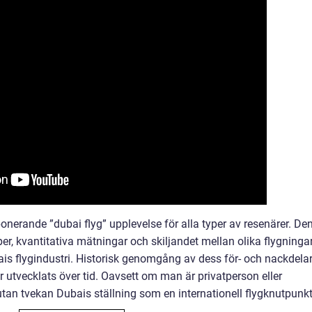
nerande ”dubai flyg” upplevelse för alla typer av resenärer. De
r, kvantitativa mätningar och skiljandet mellan olika flygninga
is flygindustri. Historisk genomgång av dess för- och nackdela
r utvecklats över tid. Oavsett om man är privatperson eller
 utan tvekan Dubais ställning som en internationell flygknutpunkt