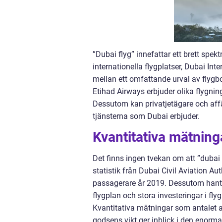
”Dubai flyg” innefattar ett brett spek
internationella flygplatser, Dubai In
mellan ett omfattande urval av flygb
Etihad Airways erbjuder olika flygning
Dessutom kan privatjetägare och aff
tjänsterna som Dubai erbjuder.
Kvantitativa mätning
Det finns ingen tvekan om att ”dubai 
statistik från Dubai Civil Aviation Au
passagerare år 2019. Dessutom hante
flygplan och stora investeringar i flyg
Kvantitativa mätningar som antalet
godsens vikt ger inblick i den enorma