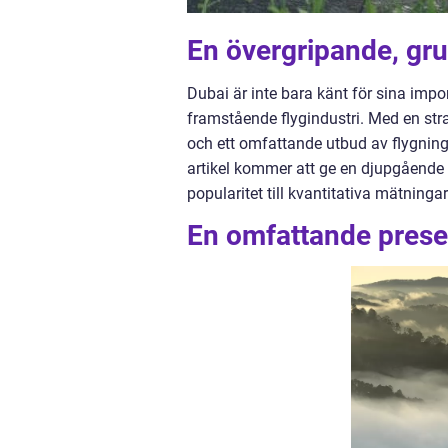
En övergripande, grun
Dubai är inte bara känt för sina impo
framstående flygindustri. Med en stra
och ett omfattande utbud av flygninga
artikel kommer att ge en djupgående in
popularitet till kvantitativa mätninga
En omfattande presen