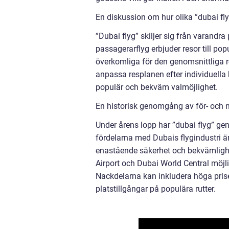
En diskussion om hur olika ”dubai flyg
”Dubai flyg” skiljer sig från varandra 
passagerarflyg erbjuder resor till po
överkomliga för den genomsnittliga re
anpassa resplanen efter individuella b
populär och bekväm valmöjlighet.
En historisk genomgång av för- och n
Under årens lopp har ”dubai flyg” ge
fördelarna med Dubais flygindustri ä
enastående säkerhet och bekvämlighe
Airport och Dubai World Central möjl
Nackdelarna kan inkludera höga prise
platstillgångar på populära rutter.