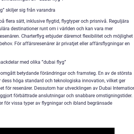
” skiljer sig från varandra
på flera sätt, inklusive flygtid, flygtyper och prisnivå. Reguljära
pulära destinationer runt om i världen och kan vara mer
senären. Charterflyg erbjuder däremot flexibilitet och möjlighet 
ehov. För affärsresenärer är privatjet eller affärsflygningar en
ackdelar med olika ”dubai flyg”
nomgått betydande förändringar och framsteg. En av de största
r dess höga standard och teknologiska innovation, vilket ger
t för resenärer. Dessutom har utvecklingen av Dubai Internatio
iggjort förbättrade anslutningar och snabbare omstigningstider.
r för vissa typer av flygningar och ibland begränsade