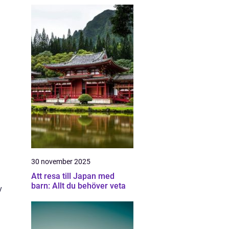
30 november 2025
Att resa till Japan med
barn: Allt du behöver veta
v