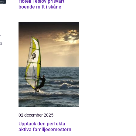
Hotell i eslöv prisvärt
boende mitt i skåne
r
na
02 december 2025
Upptäck den perfekta
aktiva familjesemestern