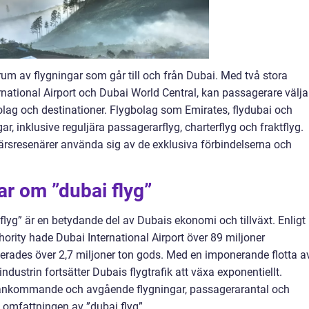
trum av flygningar som går till och från Dubai. Med två stora
ternational Airport och Dubai World Central, kan passagerare välja
olag och destinationer. Flygbolag som Emirates, flydubai och
ar, inklusive reguljära passagerarflyg, charterflyg och fraktflyg.
ärsresenärer använda sig av de exklusiva förbindelserna och
ar om ”dubai flyg”
flyg” är en betydande del av Dubais ekonomi och tillväxt. Enligt
thority hade Dubai International Airport över 89 miljoner
rades över 2,7 miljoner ton gods. Med en imponerande flotta a
industrin fortsätter Dubais flygtrafik att växa exponentiellt.
 ankommande och avgående flygningar, passagerarantal och
 omfattningen av ”dubai flyg”.