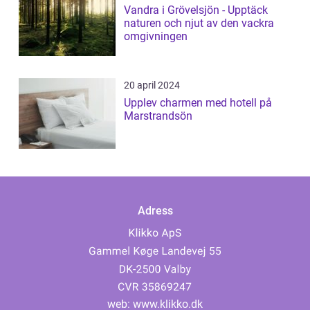
Vandra i Grövelsjön - Upptäck
naturen och njut av den vackra
omgivningen
20 april 2024
Upplev charmen med hotell på
Marstrandsön
Adress
web:
www.klikko.dk