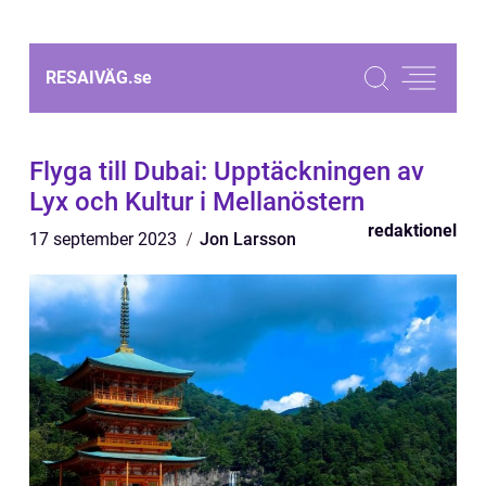
RESAIVÄG.
se
Flyga till Dubai: Upptäckningen av
Lyx och Kultur i Mellanöstern
redaktionel
17 september 2023
Jon Larsson