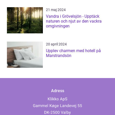
21 maj 2024
Vandra i Grövelsjön - Upptäck
naturen och njut av den vackra
omgivningen
20 april 2024
Upplev charmen med hotell på
Marstrandsön
Adress