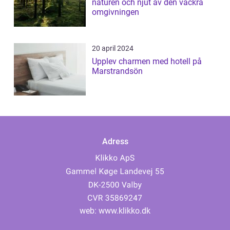
naturen och njut av den vackra
omgivningen
20 april 2024
Upplev charmen med hotell på
Marstrandsön
Adress
web:
www.klikko.dk