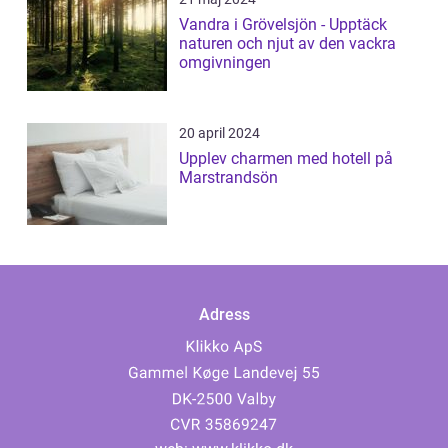
Vandra i Grövelsjön - Upptäck
naturen och njut av den vackra
omgivningen
20 april 2024
Upplev charmen med hotell på
Marstrandsön
Adress