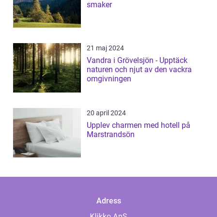
smaker
21 maj 2024
Vandra i Grövelsjön - Upptäck
naturen och njut av den vackra
omgivningen
20 april 2024
Upplev charmen med hotell på
Marstrandsön
Adress