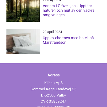
Vandra i Grövelsjön - Upptäck
naturen och njut av den vackra
omgivningen
20 april 2024
Upplev charmen med hotell på
Marstrandsön
Adress