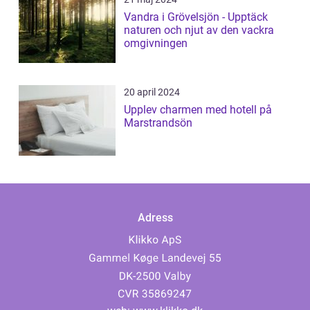
Vandra i Grövelsjön - Upptäck
naturen och njut av den vackra
omgivningen
20 april 2024
Upplev charmen med hotell på
Marstrandsön
Adress