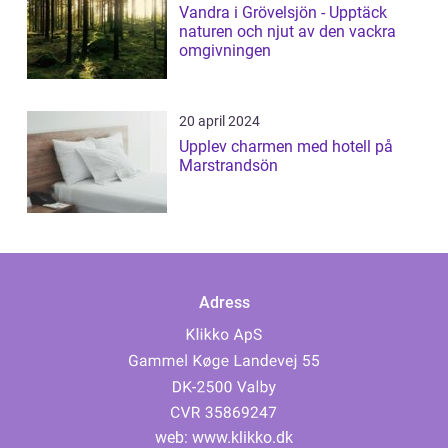
Vandra i Grövelsjön - Upptäck
naturen och njut av den vackra
omgivningen
20 april 2024
Upplev charmen med hotell på
Marstrandsön
Adress
web:
www.klikko.dk