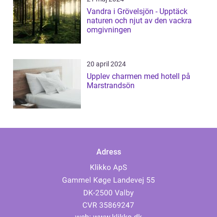
Vandra i Grövelsjön - Upptäck
naturen och njut av den vackra
omgivningen
20 april 2024
Upplev charmen med hotell på
Marstrandsön
Adress