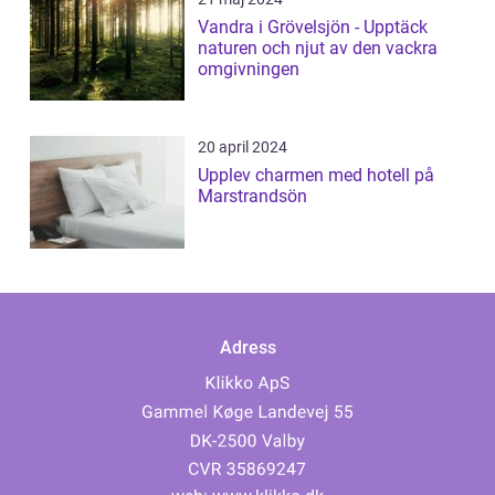
Vandra i Grövelsjön - Upptäck
naturen och njut av den vackra
omgivningen
20 april 2024
Upplev charmen med hotell på
Marstrandsön
Adress