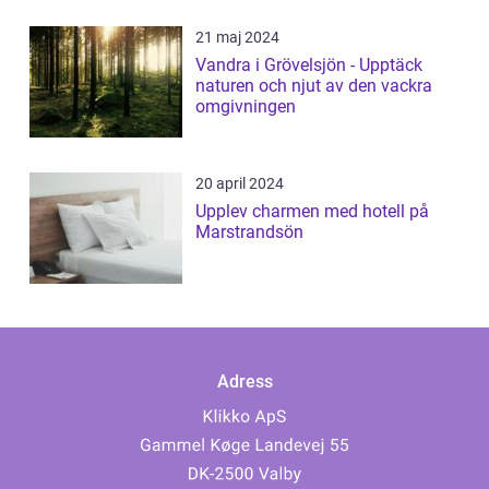
21 maj 2024
Vandra i Grövelsjön - Upptäck
naturen och njut av den vackra
omgivningen
20 april 2024
Upplev charmen med hotell på
Marstrandsön
Adress