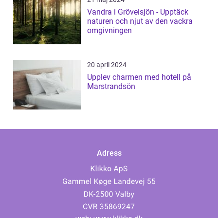
Vandra i Grövelsjön - Upptäck
naturen och njut av den vackra
omgivningen
20 april 2024
Upplev charmen med hotell på
Marstrandsön
Adress