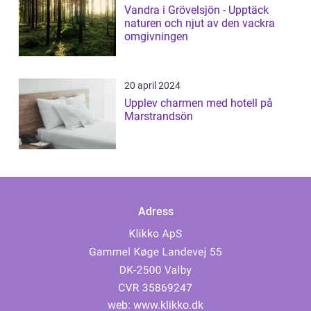
Vandra i Grövelsjön - Upptäck
naturen och njut av den vackra
omgivningen
20 april 2024
Upplev charmen med hotell på
Marstrandsön
Adress
web:
www.klikko.dk