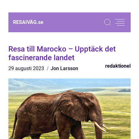
RESAIVÄG.
se
Resa till Marocko – Upptäck det
fascinerande landet
redaktionel
29 augusti 2023
Jon Larsson