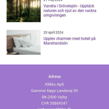
Vandra i Grövelsjön - Upptäck
naturen och njut av den vackra
omgivningen
20 april 2024
Upplev charmen med hotell på
Marstrandsön
Adress