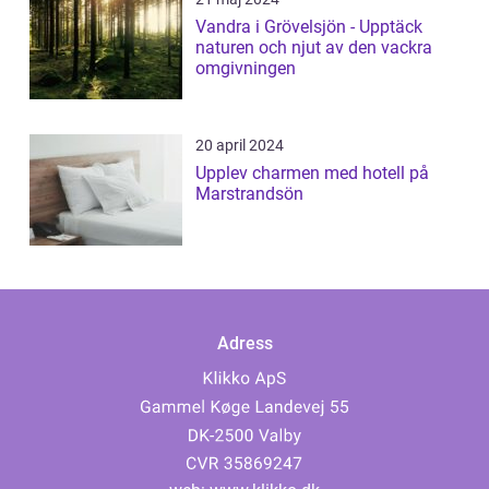
Vandra i Grövelsjön - Upptäck
naturen och njut av den vackra
omgivningen
20 april 2024
Upplev charmen med hotell på
Marstrandsön
Adress