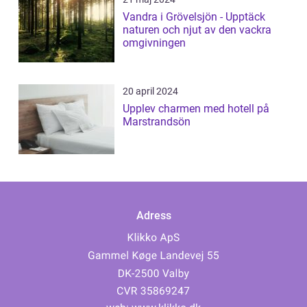
Vandra i Grövelsjön - Upptäck
naturen och njut av den vackra
omgivningen
20 april 2024
Upplev charmen med hotell på
Marstrandsön
Adress