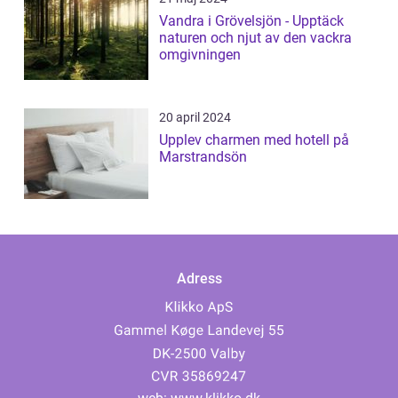
Vandra i Grövelsjön - Upptäck
naturen och njut av den vackra
omgivningen
20 april 2024
Upplev charmen med hotell på
Marstrandsön
Adress