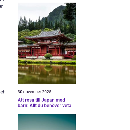
er
och
30 november 2025
Att resa till Japan med
barn: Allt du behöver veta