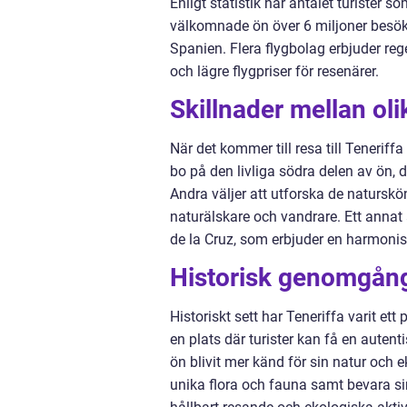
Enligt statistik har antalet turister
välkomnade ön över 6 miljoner besöka
Spanien. Flera flygbolag erbjuder regelb
och lägre flygpriser för resenärer.
Skillnader mellan olik
När det kommer till resa till Teneriffa 
bo på den livliga södra delen av ön, d
Andra väljer att utforska de naturskö
naturälskare och vandrare. Ett annat 
de la Cruz, som erbjuder en harmonis
Historisk genomgång 
Historiskt sett har Teneriffa varit et
en plats där turister kan få en autent
ön blivit mer känd för sin natur och e
unika flora och fauna samt bevara si