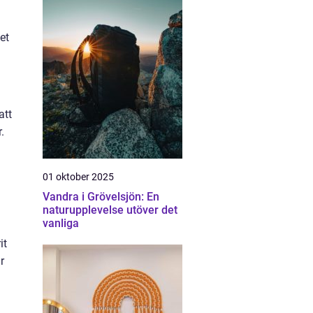
het
att
.
01 oktober 2025
Vandra i Grövelsjön: En
naturupplevelse utöver det
vanliga
it
r