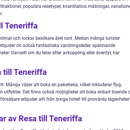
attraktioner, populära resetyper, kvantitativa mätningar, variation
r.
l Teneriffa
a klimat och lockar besökare året runt. Medan många turister
 erbjuder ön också fantastiska vandringsleder, spännande
er. Oavsett om du letar efter avkoppling eller äventyr, har
till Teneriffa
tt. Många väljer att boka en paketresa, vilket inkluderar flyg,
h utflykter. Det finns också möjligheter att boka enbart boende 
rsäljare erbjuder allt från lyxiga hotell till prisvärda lägenheter
r av Resa till Teneriffa