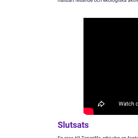
hållbart resande och ekologiska aktivi
Slutsats