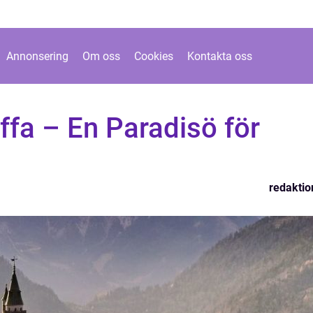
Annonsering
Om oss
Cookies
Kontakta oss
iffa – En Paradisö för
redaktio