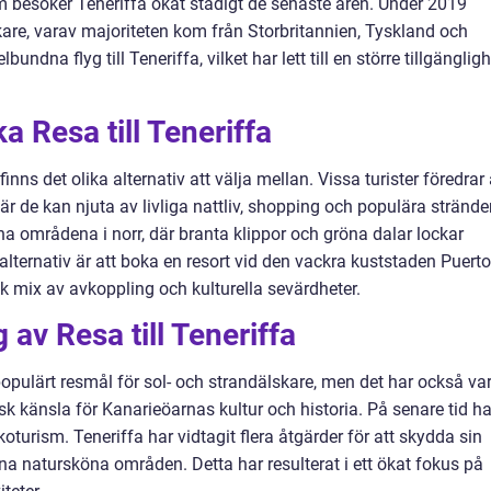
 som besöker Teneriffa ökat stadigt de senaste åren. Under 2019
re, varav majoriteten kom från Storbritannien, Tyskland och
undna flyg till Teneriffa, vilket har lett till en större tillgänglig
a Resa till Teneriffa
finns det olika alternativ att välja mellan. Vissa turister föredrar 
är de kan njuta av livliga nattliv, shopping och populära stränder
na områdena i norr, där branta klippor och gröna dalar lockar
alternativ är att boka en resort vid den vackra kuststaden Puerto
k mix av avkoppling och kulturella sevärdheter.
av Resa till Teneriffa
t populärt resmål för sol- och strandälskare, men det har också var
isk känsla för Kanarieöarnas kultur och historia. På senare tid ha
koturism. Teneriffa har vidtagit flera åtgärder för att skydda sin
na natursköna områden. Detta har resulterat i ett ökat fokus på