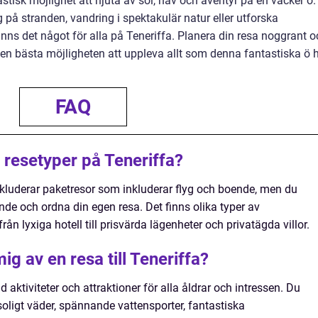
tastisk möjlighet att njuta av sol, hav och äventyr på en vacker ö.
 på stranden, vandring i spektakulär natur eller utforska
finns det något för alla på Teneriffa. Planera din resa noggrant 
a den bästa möjligheten att uppleva allt som denna fantastiska ö 
FAQ
 resetyper på Teneriffa?
nkluderar paketresor som inkluderar flyg och boende, men du
de och ordna din egen resa. Det finns olika typer av
rån lyxiga hotell till prisvärda lägenheter och privatägda villor.
ig av en resa till Teneriffa?
ad aktiviteter och attraktioner för alla åldrar och intressen. Du
soligt väder, spännande vattensporter, fantastiska