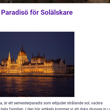
n Paradisö för Solälskare
a, är ett semesterparadis som erbjuder strålande sol, vackra
hela familjen. I den här artikeln kommer vi att dyka djupare in i