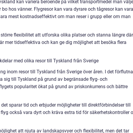
Tyskland kan variera beroende på vilket transportmedel man välje
 bo hos vänner. Flygresor kan vara dyrare och tågresor kan var
n vara mest kostnadseffektivt om man reser i grupp eller om man
g större flexibilitet att utforska olika platser och stanna längre där
är mer tidseffektiva och kan ge dig möjlighet att besöka flera
delar med olika resor till Tyskland från Sverige
g inom resor till Tyskland från Sverige över åren. I det förflutna
 ta sig till Tyskland på grund av begränsade flyg- och
lygets popularitet ökat på grund av priskonkurrens och bättre
det sparar tid och erbjuder möjligheter till direktförbindelser till
flyg också vara dyrt och kräva extra tid för säkerhetskontroller 
öjlighet att njuta av landskapsvyer och flexibilitet, men det tar