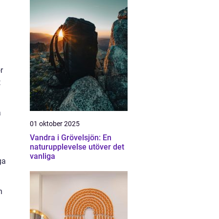
r
t
a
01 oktober 2025
Vandra i Grövelsjön: En
naturupplevelse utöver det
vanliga
ga
n