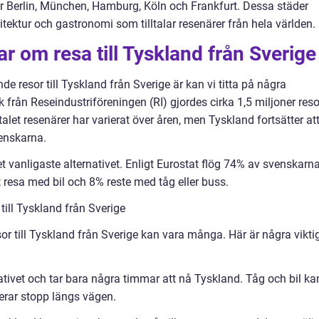
r Berlin, München, Hamburg, Köln och Frankfurt. Dessa städer
rkitektur och gastronomi som tilltalar resenärer från hela världen.
r om resa till Tyskland från Sverige
e resor till Tyskland från Sverige är kan vi titta på några
ik från Reseindustriföreningen (RI) gjordes cirka 1,5 miljoner reso
talet resenärer har varierat över åren, men Tyskland fortsätter at
enskarna.
 det vanligaste alternativet. Enligt Eurostat flög 74% av svenskarn
 resa med bil och 8% reste med tåg eller buss.
 till Tyskland från Sverige
sor till Tyskland från Sverige kan vara många. Här är några vikti
nativet och tar bara några timmar att nå Tyskland. Tåg och bil ka
derar stopp längs vägen.