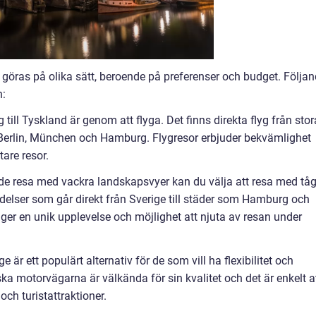
n göras på olika sätt, beroende på preferenser och budget. Följa
n:
g till Tyskland är genom att flyga. Det finns direkta flyg från stor
 Berlin, München och Hamburg. Flygresor erbjuder bekvämlighet
tare resor.
de resa med vackra landskapsvyer kan du välja att resa med tå
indelser som går direkt från Sverige till städer som Hamburg och
ger en unik upplevelse och möjlighet att njuta av resan under
ige är ett populärt alternativ för de som vill ha flexibilitet och
ska motorvägarna är välkända för sin kvalitet och det är enkelt a
 och turistattraktioner.