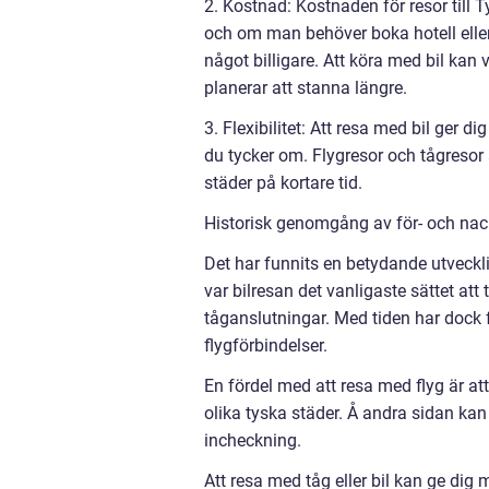
2. Kostnad: Kostnaden för resor till 
och om man behöver boka hotell eller
något billigare. Att köra med bil ka
planerar att stanna längre.
3. Flexibilitet: Att resa med bil ger di
du tycker om. Flygresor och tågresor 
städer på kortare tid.
Historisk genomgång av för- och nack
Det har funnits en betydande utvecklin
var bilresan det vanligaste sättet att
tåganslutningar. Med tiden har dock f
flygförbindelser.
En fördel med att resa med flyg är att 
olika tyska städer. Å andra sidan kan 
incheckning.
Att resa med tåg eller bil kan ge dig m