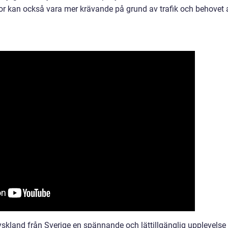
esor kan också vara mer krävande på grund av trafik och behovet 
yskland från Sverige en spännande och lättillgänglig upplevelse