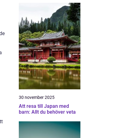
nde
a
g
30 november 2025
Att resa till Japan med
barn: Allt du behöver veta
tt