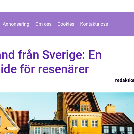
Annonsering
Om oss
Cookies
Kontakta oss
and från Sverige: En
de för resenärer
redaktio