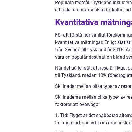
Populära resmål i Tyskland inkludera
erbjuder en mix av historia, kultur, a
Kvantitativa mätninga
För att förstå hur vanligt förekommand
kvantitativa mätningar. Enligt statist
från Sverige till Tyskland år 2018. An
vara en populär destination bland sv
När det gäller sätt att resa är flyget
till Tyskland, medan 18% föredrog att
Skillnader mellan olika typer av resor
Skillnaderna mellan olika typer av re
faktorer att överväga:
1. Tid: Flyget är det snabbaste alter
ta längre tid, speciellt om man inklu