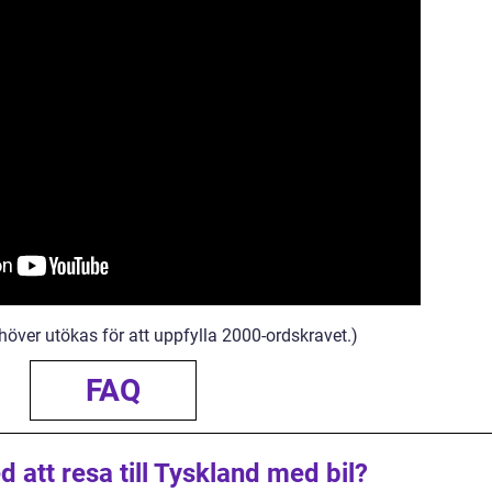
höver utökas för att uppfylla 2000-ordskravet.)
FAQ
d att resa till Tyskland med bil?