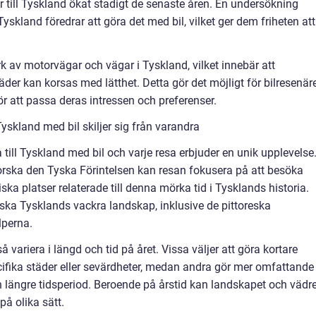
rer till Tyskland ökat stadigt de senaste åren. En undersökning
yskland föredrar att göra det med bil, vilket ger dem friheten att
rk av motorvägar och vägar i Tyskland, vilket innebär att
er kan korsas med lätthet. Detta gör det möjligt för bilresenär
r att passa deras intressen och preferenser.
Tyskland med bil skiljer sig från varandra
 till Tyskland med bil och varje resa erbjuder en unik upplevelse
forska den Tyska Förintelsen kan resan fokusera på att besöka
ka platser relaterade till denna mörka tid i Tysklands historia.
rska Tysklands vackra landskap, inklusive de pittoreska
lperna.
å variera i längd och tid på året. Vissa väljer att göra kortare
fika städer eller sevärdheter, medan andra gör mer omfattande
 längre tidsperiod. Beroende på årstid kan landskapet och vädre
på olika sätt.