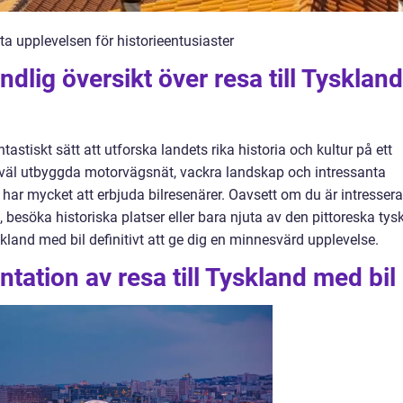
ta upplevelsen för historieentusiaster
dlig översikt över resa till Tyskland
ntastiskt sätt att utforska landets rika historia och kultur på ett
tt väl utbyggda motorvägsnät, vackra landskap och intressanta
har mycket att erbjuda bilresenärer. Oavsett om du är intresser
 besöka historiska platser eller bara njuta av den pittoreska tys
land med bil definitivt att ge dig en minnesvärd upplevelse.
tation av resa till Tyskland med bil