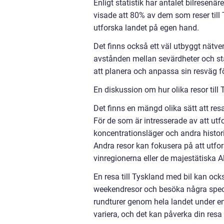
Enligt statistik har antalet bilresenä
visade att 80% av dem som reser till T
utforska landet på egen hand.
Det finns också ett väl utbyggt nätve
avstånden mellan sevärdheter och städ
att planera och anpassa sin resväg fö
En diskussion om hur olika resor till 
Det finns en mängd olika sätt att resa
För de som är intresserade av att ut
koncentrationsläger och andra historis
Andra resor kan fokusera på att utfo
vinregionerna eller de majestätiska A
En resa till Tyskland med bil kan ocks
weekendresor och besöka några speci
rundturer genom hela landet under en
variera, och det kan påverka din resa 