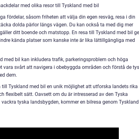
ackdelar med olika resor till Tyskland med bil
ga fördelar, såsom friheten att välja din egen resväg, resa i din
ptäcka dolda pärlor längs vägen. Du kan också ta med dig mer
gäller ditt boende och matstopp. En resa till Tyskland med bil ge
ndre kända platser som kanske inte är lika lättillgängliga med
nd med bil kan inkludera trafik, parkeringsproblem och höga
et vara svårt att navigera i obebyggda områden och förstå de ty
med dem.
till Tyskland med bil en unik möjlighet att utforska landets rika
och flexibelt sätt. Oavsett om du är intresserad av den Tyska
 den vackra tyska landsbygden, kommer en bilresa genom Tyskland