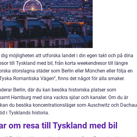
r dig möjligheten att utforska landet i din egen takt och på dina
resor till Tyskland med bil, från korta weekendresor till längre
forska storslagna städer som Berlin eller München eller följa en
yska Romantiska Vägen”, finns det något för alla smaker.
uderar Berlin, där du kan besöka historiska platser som
 samt Hamburg med sina vackra sjöar och kanaler. Om du är
en kan du besöka koncentrationsläger som Auschwitz och Dachau
id i Tysklands historia.
r om resa till Tyskland med bil