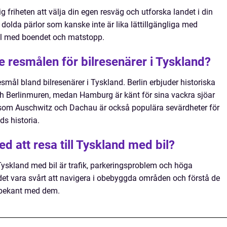
ig friheten att välja din egen resväg och utforska landet i din
dolda pärlor som kanske inte är lika lättillgängliga med
ibel med boendet och matstopp.
e resmålen för bilresenärer i Tyskland?
mål bland bilresenärer i Tyskland. Berlin erbjuder historiska
h Berlinmuren, medan Hamburg är känt för sina vackra sjöar
 som Auschwitz och Dachau är också populära sevärdheter för
ds historia.
d att resa till Tyskland med bil?
Tyskland med bil är trafik, parkeringsproblem och höga
et vara svårt att navigera i obebyggda områden och förstå de
r bekant med dem.