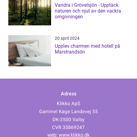
Vandra i Grövelsjön - Upptäck
naturen och njut av den vackra
omgivningen
20 april 2024
Upplev charmen med hotell på
Marstrandsön
Adress
web:
www.klikko.dk