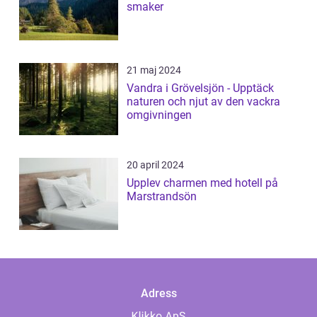
smaker
21 maj 2024
Vandra i Grövelsjön - Upptäck
naturen och njut av den vackra
omgivningen
20 april 2024
Upplev charmen med hotell på
Marstrandsön
Adress