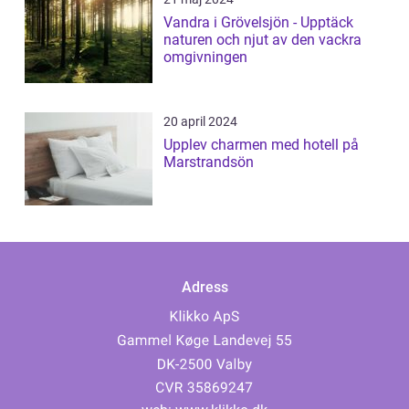
Vandra i Grövelsjön - Upptäck
naturen och njut av den vackra
omgivningen
20 april 2024
Upplev charmen med hotell på
Marstrandsön
Adress