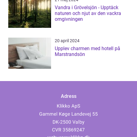
Vandra i Grövelsjön - Upptäck
naturen och njut av den vackra
omgivningen
20 april 2024
Upplev charmen med hotell på
Marstrandsön
Adress