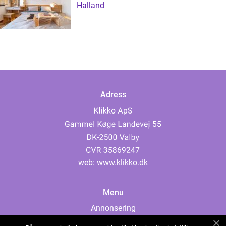
Halland
Adress
web:
www.klikko.dk
Menu
Annonsering
Om oss