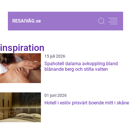
RESAIVÄG.
se
inspiration
15 juli 2026
Spahotell dalarna avkoppling bland
blånande berg och stilla vatten
01 juni 2026
Hotell i eslöv prisvärt boende mitt i skåne