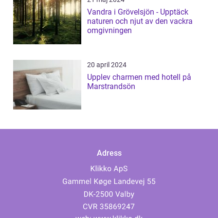
Vandra i Grövelsjön - Upptäck
naturen och njut av den vackra
omgivningen
20 april 2024
Upplev charmen med hotell på
Marstrandsön
Adress