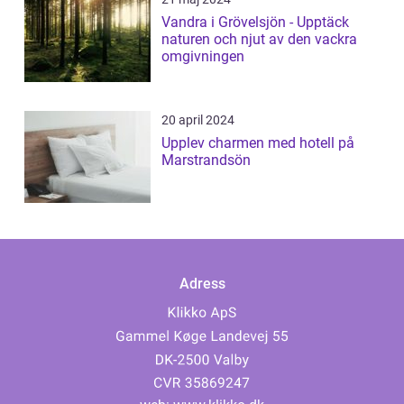
Vandra i Grövelsjön - Upptäck
naturen och njut av den vackra
omgivningen
20 april 2024
Upplev charmen med hotell på
Marstrandsön
Adress