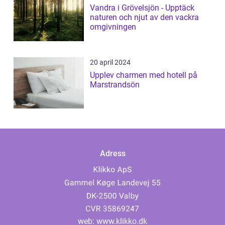
Vandra i Grövelsjön - Upptäck
naturen och njut av den vackra
omgivningen
20 april 2024
Upplev charmen med hotell på
Marstrandsön
Adress
web:
www.klikko.dk