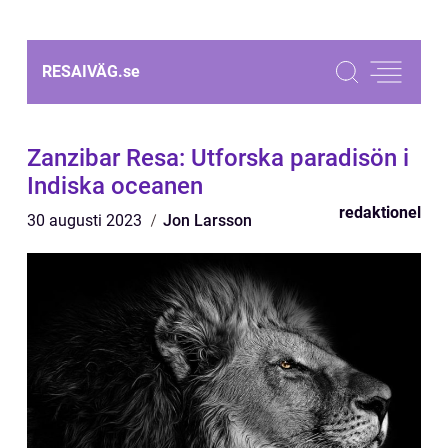
RESAIVÄG.
se
Zanzibar Resa: Utforska paradisön i
Indiska oceanen
redaktionel
30 augusti 2023
Jon Larsson